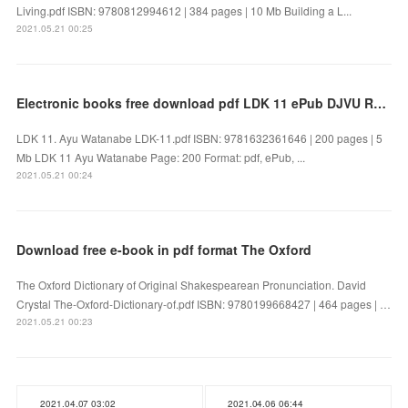
Living.pdf ISBN: 9780812994612 | 384 pages | 10 Mb Building a L...
2021.05.21 00:25
Electronic books free download pdf LDK 11 ePub DJVU RTF 9781632361646 (English Edition)
LDK 11. Ayu Watanabe LDK-11.pdf ISBN: 9781632361646 | 200 pages | 5
Mb LDK 11 Ayu Watanabe Page: 200 Format: pdf, ePub, ...
2021.05.21 00:24
Download free e-book in pdf format The Oxford
The Oxford Dictionary of Original Shakespearean Pronunciation. David
Crystal The-Oxford-Dictionary-of.pdf ISBN: 9780199668427 | 464 pages | …
2021.05.21 00:23
2021.04.07 03:02
2021.04.06 06:44