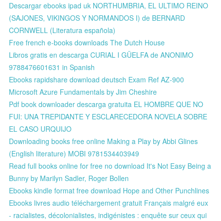
Descargar ebooks ipad uk NORTHUMBRIA, EL ULTIMO REINO
(SAJONES, VIKINGOS Y NORMANDOS I) de BERNARD
CORNWELL (Literatura española)
Free french e-books downloads The Dutch House
Libros gratis en descarga CURIAL I GÜELFA de ANONIMO
9788476601631 in Spanish
Ebooks rapidshare download deutsch Exam Ref AZ-900
Microsoft Azure Fundamentals by Jim Cheshire
Pdf book downloader descarga gratuita EL HOMBRE QUE NO
FUI: UNA TREPIDANTE Y ESCLARECEDORA NOVELA SOBRE
EL CASO URQUIJO
Downloading books free online Making a Play by Abbi Glines
(English literature) MOBI 9781534403949
Read full books online for free no download It's Not Easy Being a
Bunny by Marilyn Sadler, Roger Bollen
Ebooks kindle format free download Hope and Other Punchlines
Ebooks livres audio téléchargement gratuit Français malgré eux
- racialistes, décolonialistes, indigénistes : enquête sur ceux qui