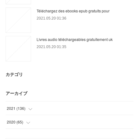
Téléchargez des ebooks epub gratuits pour
2021.05.20 01:36
Livres audio téléchargeables gratuitement uk
2021.05.20 01:35
カテゴリ
アーカイブ
2021
(
136
)
(
31
)
2020
(
65
)
(
36
)
(
9
)