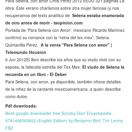
Para Selena, con amor Chris Pérez 2012 EEUU 321 páginas La
obra: Este verano charlamos sobre otra mujer famosa (y nos
recuperamos del texto analítico de
Selena estaba enamorada
de otro antes de morir - laopinion.com
Portada de 'Para Selena con Amor'. mexicano Ricardo Martínez
confirmó su romance con la “reina del tex-mex”, Selena
Quintanilla Pérez,
A la venta "Para Selena con amor" |
Telemundo Houston
6 Jun 2012El libro describe los años que su viudo vivió con su
esposa, la fallecida estrella del Tex-Mex.
El viudo de Selena la
recuerda en un libro - El Deber
Para Selena, con amor, ya disponible, también ofrece detalles
de la niñez de la cantante mexicoamericana, a quien describe
como dulce,
Pdf downloads:
Book google downloader free Scooby-Doo! Encyclopedia
9781496565822 (English Edition) by Benjamin Bird, Tim Levins
FB2